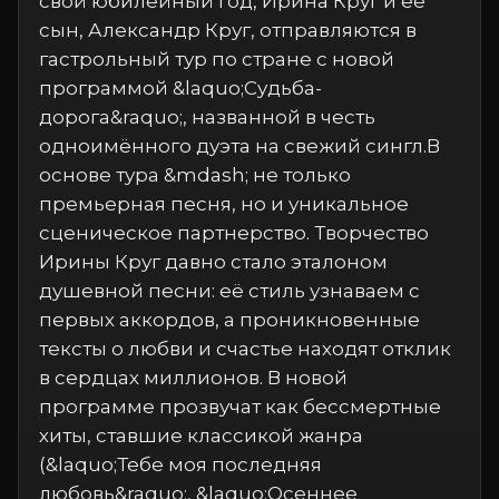
свой юбилейный год, Ирина Круг и её
сын, Александр Круг, отправляются в
гастрольный тур по стране с новой
программой &laquo;Судьба-
дорога&raquo;, названной в честь
одноимённого дуэта на свежий сингл.В
основе тура &mdash; не только
премьерная песня, но и уникальное
сценическое партнерство. Творчество
Ирины Круг давно стало эталоном
душевной песни: её стиль узнаваем с
первых аккордов, а проникновенные
тексты о любви и счастье находят отклик
в сердцах миллионов. В новой
программе прозвучат как бессмертные
хиты, ставшие классикой жанра
(&laquo;Тебе моя последняя
любовь&raquo;, &laquo;Осеннее