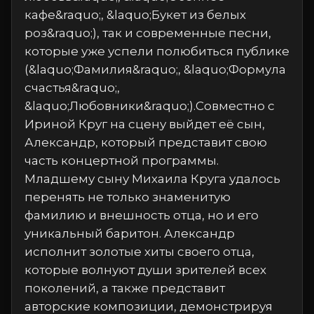
кафе&raquo;, &laquo;Букет из белых
роз&raquo;), так и современные песни,
которые уже успели полюбиться публике
(&laquo;Фамилия&raquo;, &laquo;Формула
счастья&raquo;,
&laquo;Любовники&raquo;).Совместно с
Ириной Круг на сцену выйдет её сын,
Александр, который представит свою
часть концертной программы.
Младшему сыну Михаила Круга удалось
перенять не только знаменитую
фамилию и внешность отца, но и его
уникальный баритон. Александр
исполнит золотые хиты своего отца,
которые волнуют души зрителей всех
поколений, а также представит
авторские композиции, демонстрируя