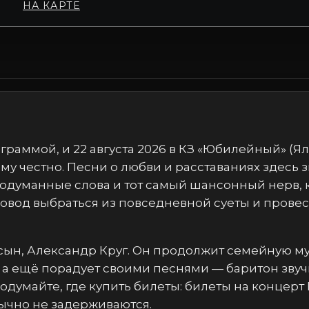
НА КАРТЕ
граммой, и 22 августа 2026 в КЗ «Юбилейный» (Ял
 честно. Песни о любви и расставаниях здесь зв
продуманные слова и тот самый шансонный нерв, 
вод выбраться из повседневной суеты и провести
 сын, Александр Круг. Он продолжит семейную 
а ещё порадует своими песнями — баритон звучи
одумайте, где купить билеты: билеты на концерт
ычно не задерживаются.